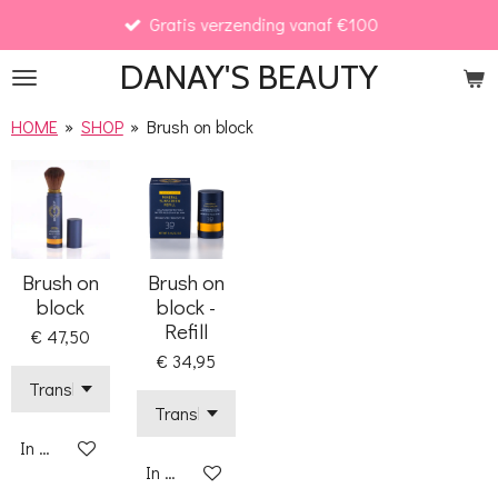
Gratis verzending vanaf €100
Ga
direct
DANAY'S
BEAUTY
naar
de
HOME
»
SHOP
»
Brush on block
hoofdinhoud
Brush on
Brush on
block
block -
Refill
€ 47,50
€ 34,95
In winkelwagen
In winkelwagen