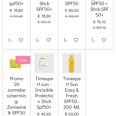
spf50+
Stick
SPF50
SPF50 +
SPF50+
Stick SPF
€ 78,80
€ 80,00
50+
€ 78,80
€ 101,40
€ 106,60
€ 76,10
€ 105,10
€ 105,10
In winkelwagen
In winkelwagen
In winkelwagen
In winkelwag
Sale!
Promo
Timexpe
Timexpe
'26
rt sun -
rt Sun
zonnebe
Invisible
Easy &
schermin
Protectio
Fresh
g:
n Stick
SPF50 -
Zonneme
Spf50+
200 ML
lk SPF50
€ 46,60
€ 60,00