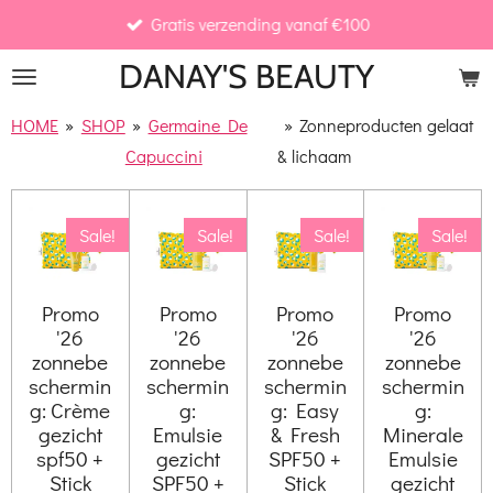
Gratis verzending vanaf €100
Ga
direct
DANAY'S
BEAUTY
naar
de
HOME
»
SHOP
»
Germaine De
»
Zonneproducten gelaat
hoofdinhoud
Capuccini
& lichaam
Sale!
Sale!
Sale!
Sale!
Promo
Promo
Promo
Promo
'26
'26
'26
'26
zonnebe
zonnebe
zonnebe
zonnebe
schermin
schermin
schermin
schermin
g: Crème
g:
g: Easy
g:
gezicht
Emulsie
& Fresh
Minerale
spf50 +
gezicht
SPF50 +
Emulsie
Stick
SPF50 +
Stick
gezicht