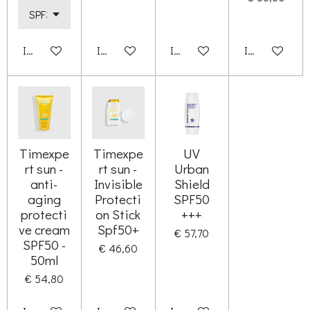
In winkelwagen
In winkelwagen
In winkelwagen
In winkelwag
Timexpe
Timexpe
UV
rt sun -
rt sun -
Urban
anti-
Invisible
Shield
aging
Protecti
SPF50
protecti
on Stick
+++
ve cream
Spf50+
€ 57,70
SPF50 -
€ 46,60
50ml
€ 54,80