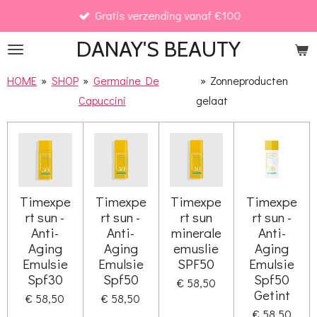
Gratis verzending vanaf €100
Ga
direct
DANAY'S
BEAUTY
naar
de
HOME
»
SHOP
»
Germaine De
»
Zonneproducten
hoofdinhoud
Capuccini
gelaat
Timexpe
Timexpe
Timexpe
Timexpe
rt sun -
rt sun -
rt sun
rt sun -
Anti-
Anti-
minerale
Anti-
Aging
Aging
emuslie
Aging
Emulsie
Emulsie
SPF50
Emulsie
Spf30
Spf50
Spf50
€ 58,50
Getint
€ 58,50
€ 58,50
€ 58,50