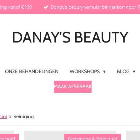
ding vanaf €100
Danay's beauty verhuist binnenkort naar R
DANAY'S
BEAUTY
ONZE BEHANDELINGEN
WORKSHOPS
BLOG
MAAK AFSPRAAK
ini
»
Reiniging
ge huid
Gemengde & Vette huid