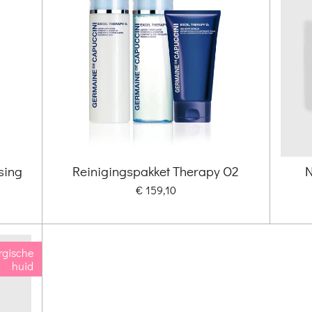
sing
Reinigingspakket Therapy O2
N
€ 159,10
rgische
huid