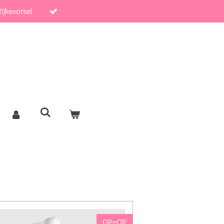
ijkevorsel
OP=OP