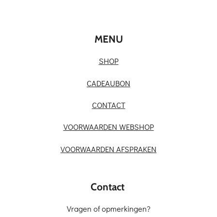
e
l
r
e
n
e
n
MENU
SHOP
CADEAUBON
CONTACT
VOORWAARDEN WEBSHOP
VOORWAARDEN AFSPRAKEN
Contact
Vragen of opmerkingen?