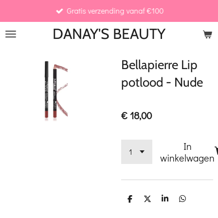
Gratis verzending vanaf €100
Ga
direct
DANAY'S
BEAUTY
naar
de
Bellapierre Lip
hoofdinhoud
potlood - Nude
€ 18,00
In
winkelwagen
D
D
S
D
e
e
h
e
l
e
a
l