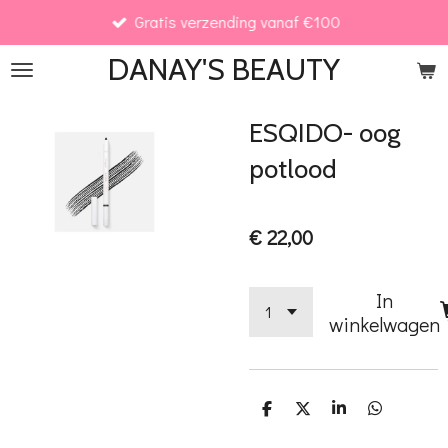
Gratis verzending vanaf €100
Ga
direct
DANAY'S
BEAUTY
naar
de
ESQIDO- oog
hoofdinhoud
potlood
€ 22,00
In
winkelwagen
D
D
S
D
e
e
h
e
l
e
a
l