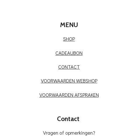
e
l
r
e
n
e
n
MENU
SHOP
CADEAUBON
CONTACT
VOORWAARDEN WEBSHOP
VOORWAARDEN AFSPRAKEN
Contact
Vragen of opmerkingen?