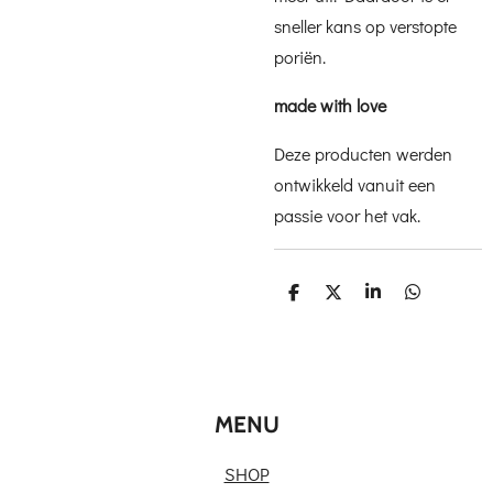
sneller kans op verstopte
poriën.
made with love
Deze producten werden
ontwikkeld vanuit een
passie voor het vak.
D
D
S
D
e
e
h
e
l
e
a
l
e
l
r
e
n
e
n
MENU
SHOP