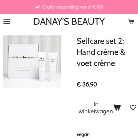
Gratis verzending vanaf €100
Ga
direct
DANAY'S
BEAUTY
naar
de
Selfcare set 2:
hoofdinhoud
Hand crème &
voet crème
€ 36,90
In
winkelwagen
vegan