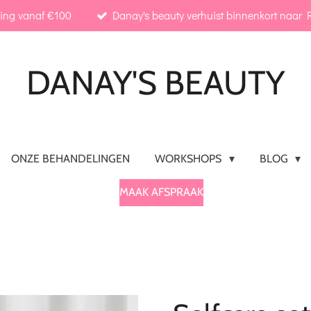
ding vanaf €100
Danay's beauty verhuist binnenkort naar R
DANAY'S
BEAUTY
ONZE BEHANDELINGEN
WORKSHOPS
BLOG
MAAK AFSPRAAK