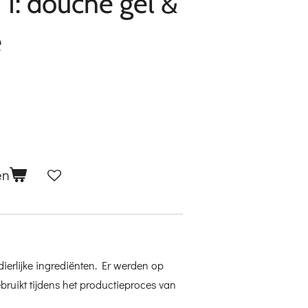
 1: douche gel &
e
en
ierlijke ingrediënten. Er werden op
bruikt tijdens het productieproces van