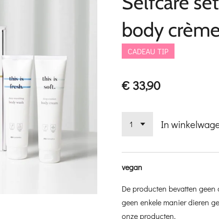
Selfcare set
body crèm
CADEAU TIP
€ 33,90
In winkelwag
vegan
De producten bevatten geen d
geen enkele manier dieren ge
onze producten.