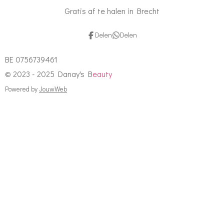
Gratis af te halen in Brecht
Delen
Delen
BE 0756739461
© 2023 - 2025 Danay's B
eauty
Powered by
JouwWeb