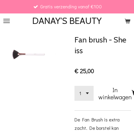
Gratis verzending vanaf €100
Ga
direct
DANAY'S
BEAUTY
naar
de
Fan brush - She
hoofdinhoud
iss
€ 25,00
In
winkelwagen
De Fan Brush is extra
zacht. De borstel kan