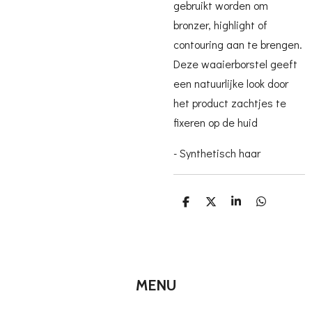
gebruikt worden om
bronzer, highlight of
contouring aan te brengen.
Deze waaierborstel geeft
een natuurlijke look door
het product zachtjes te
fixeren op de huid
- Synthetisch haar
D
D
S
D
e
e
h
e
l
e
a
l
e
l
r
e
n
e
n
MENU