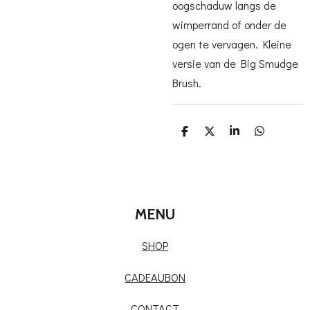
oogschaduw langs de
wimperrand of onder de
ogen te vervagen. Kleine
versie van de Big Smudge
Brush.
D
D
S
D
e
e
h
e
l
e
a
l
e
l
r
e
n
e
n
MENU
SHOP
CADEAUBON
CONTACT