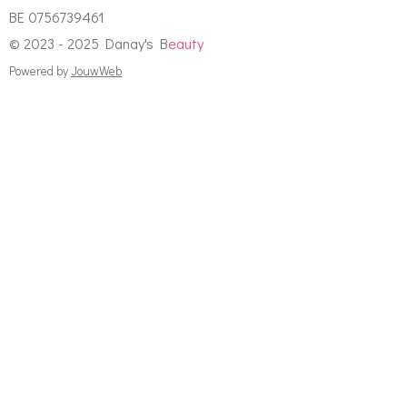
BE 0756739461
© 2023 - 2025 Danay's B
eauty
Powered by
JouwWeb