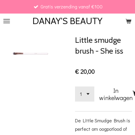
Gratis verzending vanaf €100
Ga
direct
DANAY'S
BEAUTY
naar
de
Little smudge
hoofdinhoud
brush - She iss
€ 20,00
In
winkelwagen
De Little Smudge Brush is
perfect om oogpotlood of