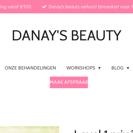
ding vanaf €100
Danay's beauty verhuist binnenkort naar R
DANAY'S
BEAUTY
ONZE BEHANDELINGEN
WORKSHOPS
BLOG
MAAK AFSPRAAK