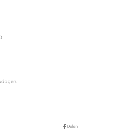
0
rkdagen.
Delen