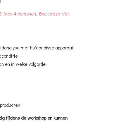
1
p? Max 4 personen. Boek deze hier.
huidanalyse met huidanalyse apparaat
idconditie
an en in welke volgorde
 producten
ig tijdens de workshop en kunnen