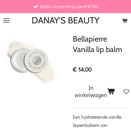
Gratis verzending vanaf €100
Ga
direct
DANAY'S
BEAUTY
naar
de
Bellapierre
hoofdinhoud
Vanilla lip balm
€ 14,00
In
winkelwagen
Een hydraterende vanille
lippenbalsem van