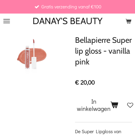
Gratis verzending vanaf €100
Ga
direct
DANAY'S
BEAUTY
naar
de
Bellapierre Super
hoofdinhoud
lip gloss - vanilla
pink
€ 20,00
In
winkelwagen
De Super Lipgloss van