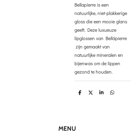
Bellapierre is een
natuurlijke, niet-plakkerige
gloss die een mooie glans
geeft. Deze luxueuze
lipglossen van Bellápierre
zijn gemaakt van
natuurlijke mineralen en
bijenwas om de lippen
gezond te houden.
D
D
S
D
e
e
h
e
l
e
a
l
e
l
r
e
n
e
n
MENU