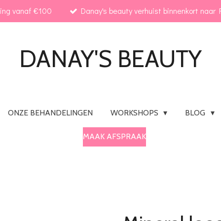
ding vanaf €100
Danay's beauty verhuist binnenkort naar R
DANAY'S
BEAUTY
ONZE BEHANDELINGEN
WORKSHOPS
BLOG
MAAK AFSPRAAK