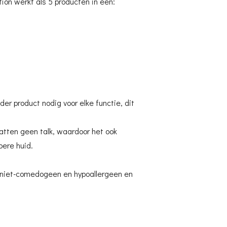
on werkt als 5 producten in één:
der product nodig voor elke functie, dit
atten geen talk, waardoor het ook
jpere huid.
 niet-comedogeen en hypoallergeen en