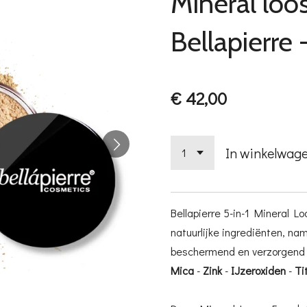
Mineral loo
Bellapierre
€ 42,00
In winkelwag
Bellapierre 5-in-1 Mineral L
natuurlijke ingrediënten, nam
beschermend en verzorgend zi
Mica
-
Zink
-
IJzeroxiden
-
Ti