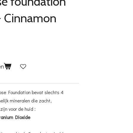
se foundation
 - Cinnamon
en
oose Foundation bevat slechts 4
elijk mineralen die zacht,
jn voor de huid :
tanium Dioxide