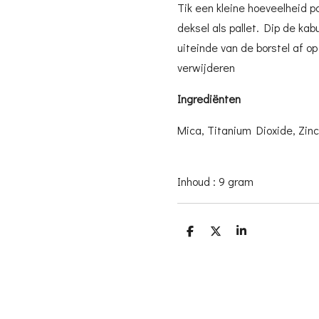
Tik een kleine hoeveelheid p
deksel als pallet. Dip de kabu
uiteinde van de borstel af op
verwijderen
Ingrediënten
Mica, Titanium Dioxide, Zinc
Inhoud : 9 gram
D
D
S
e
e
h
l
e
a
e
l
r
n
e