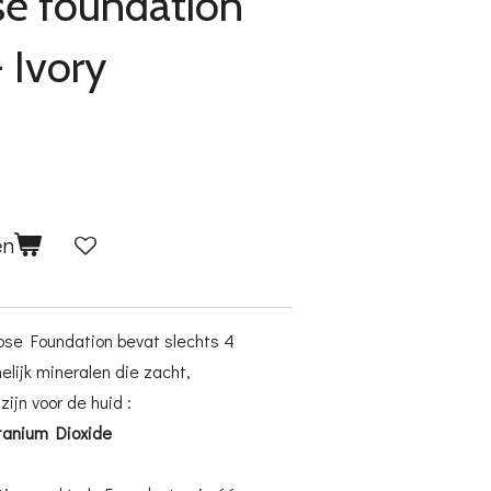
se foundation
- Ivory
en
oose Foundation bevat slechts 4
elijk mineralen die zacht,
jn voor de huid :
tanium Dioxide