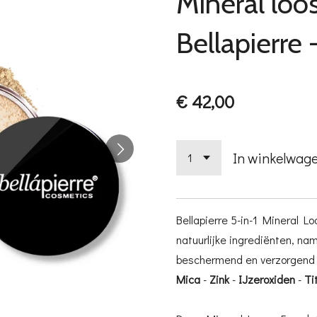
Mineral loo
Bellapierre 
€ 42,00
In winkelwag
Bellapierre 5-in-1 Mineral L
natuurlijke ingrediënten, nam
beschermend en verzorgend zi
Mica
-
Zink
-
IJzeroxiden
-
Ti