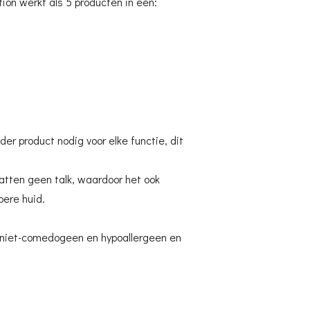
on werkt als 5 producten in één:
der product nodig voor elke functie, dit
atten geen talk, waardoor het ook
jpere huid.
 niet-comedogeen en hypoallergeen en