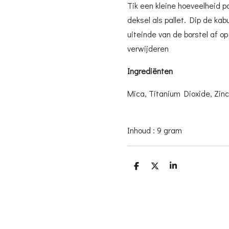
Tik een kleine hoeveelheid p
deksel als pallet. Dip de kabu
uiteinde van de borstel af op
verwijderen
Ingrediënten
Mica, Titanium Dioxide, Zinc
Inhoud : 9 gram
D
D
S
e
e
h
l
e
a
e
l
r
n
e