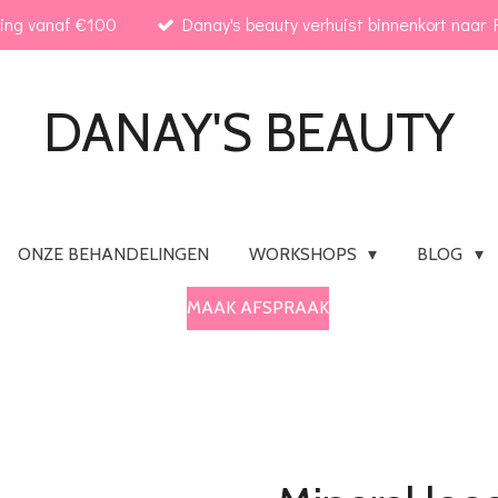
ding vanaf €100
Danay's beauty verhuist binnenkort naar R
DANAY'S
BEAUTY
ONZE BEHANDELINGEN
WORKSHOPS
BLOG
MAAK AFSPRAAK