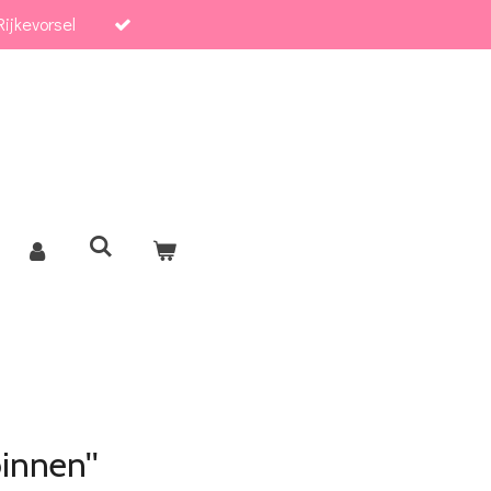
ijkevorsel
innen''