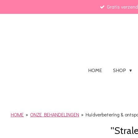
Gratis verzen
Ga
direct
naar
de
hoofdinhoud
HOME
SHOP
HOME
»
ONZE BEHANDELINGEN
»
Huidverbetering & ontsp
''Stra