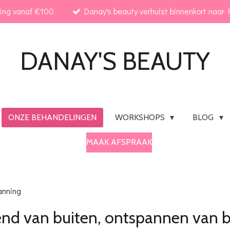
ding vanaf €100
Danay's beauty verhuist binnenkort naar R
DANAY'S
BEAUTY
ONZE BEHANDELINGEN
WORKSHOPS
BLOG
MAAK AFSPRAAK
anning
lend van buiten, ontspannen van b