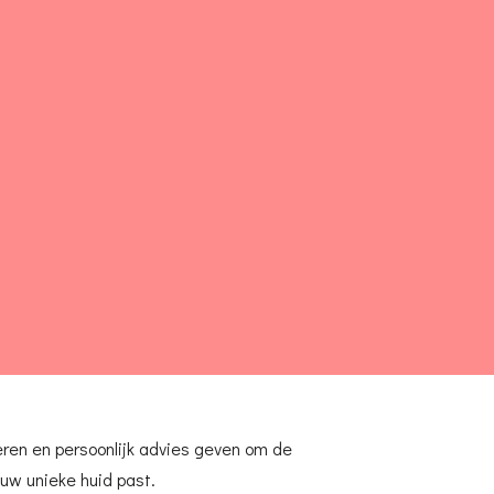
eren en persoonlijk advies geven om de
uw unieke huid past.