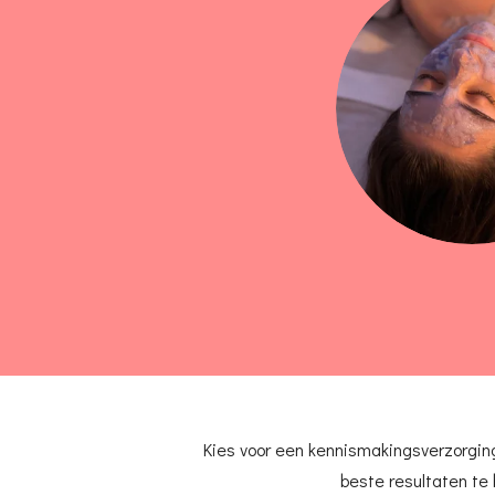
Kies voor een kennismakingsverzorging
beste resultaten te