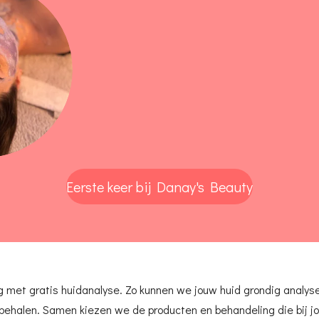
Eerste keer bij Danay's Beauty
 met gratis huidanalyse. Zo kunnen we jouw huid grondig analys
 behalen. Samen kiezen we de producten en behandeling die bij jo